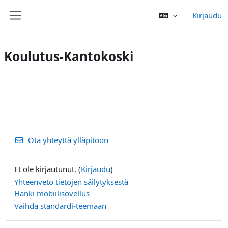
Siirry pääsisältöön
Kirjaudu
Sivupaneeli
Koulutus-Kantokoski
Ota yhteyttä ylläpitoon
Et ole kirjautunut. (
Kirjaudu
)
Yhteenveto tietojen säilytyksestä
Hanki mobiilisovellus
Vaihda standardi-teemaan