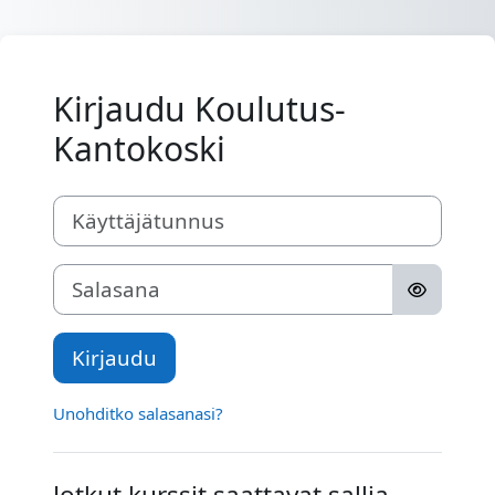
Siirry pääsisältöön
Kirjaudu Koulutus-
Kantokoski
Käyttäjätunnus
Salasana
Kirjaudu
Unohditko salasanasi?
Jotkut kurssit saattavat sallia